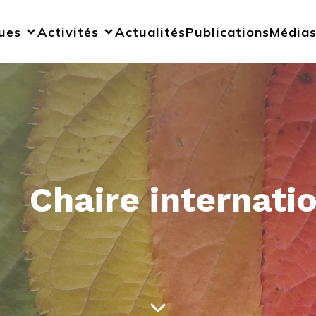
ues
Activités
Actualités
Publications
Média
Chaire internati