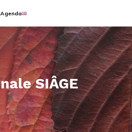
s
Agenda
onale SIÂGE