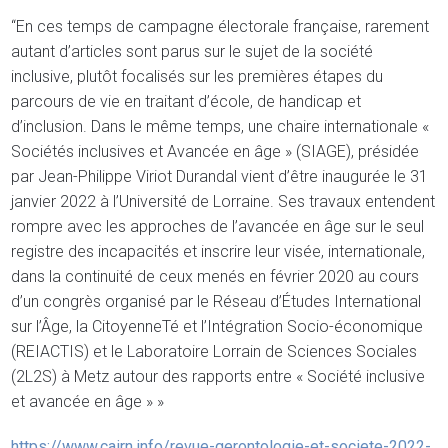
“En ces temps de campagne électorale française, rarement
autant d’articles sont parus sur le sujet de la société
inclusive, plutôt focalisés sur les premières étapes du
parcours de vie en traitant d’école, de handicap et
d’inclusion. Dans le même temps, une chaire internationale «
Sociétés inclusives et Avancée en âge » (SIAGE), présidée
par Jean-Philippe Viriot Durandal vient d’être inaugurée le 31
janvier 2022 à l’Université de Lorraine. Ses travaux entendent
rompre avec les approches de l’avancée en âge sur le seul
registre des incapacités et inscrire leur visée, internationale,
dans la continuité de ceux menés en février 2020 au cours
d’un congrès organisé par le Réseau d’Études International
sur l’Âge, la CitoyenneTé et l’Intégration Socio-économique
(REIACTIS) et le Laboratoire Lorrain de Sciences Sociales
(2L2S) à Metz autour des rapports entre « Société inclusive
et avancée en âge » »
https://www.cairn.info/revue-gerontologie-et-societe-2022-